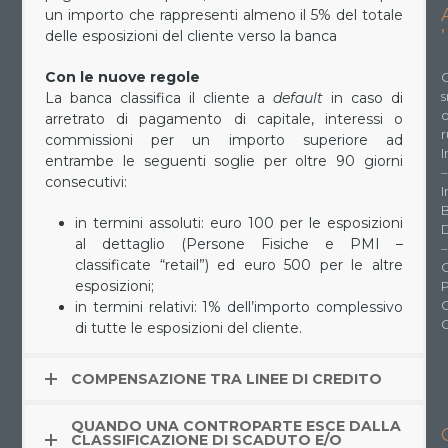
un importo che rappresenti almeno il 5% del totale
’
delle esposizioni del cliente verso la banca
Con le nuove regole
C
s
La banca classifica il cliente a
default
in caso di
arretrato di pagamento di capitale, interessi o
r
commissioni per un importo superiore ad
I
entrambe le seguenti soglie per oltre 90 giorni
–
consecutivi:
I
in termini assoluti: euro 100 per le esposizioni
D
al dettaglio (Persone Fisiche e PMI –
–
classificate “retail”) ed euro 500 per le altre
O
esposizioni;
in termini relativi: 1% dell’importo complessivo
di tutte le esposizioni del cliente.
COMPENSAZIONE TRA LINEE DI CREDITO
QUANDO UNA CONTROPARTE ESCE DALLA
CLASSIFICAZIONE DI SCADUTO E/O