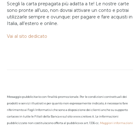
Scegli la carta prepagata più adatta a te! Le nostre carte
sono pronte all’uso, non dovrai attivare un conto e potrai
utilizzarle sempre e ovunque: per pagare e fare acquisti in
Italia, all’estero e online.
Vai al sito dedicato
Messaggio pubblicitario con finalità promozionale. Per le condizioni contrattuali dei
prodotti e servizi illustrati e per quanto non espressamente indicato, è necessario fare
riferimento ai Fogli Informativi che sono a disposizione dei clienti anche su supporto
cartaceo in tutte le Filiali della Banca e sul sito www.crelove.it. Le informazioni
pubblicizzate non costituiscono offerta al pubblico ex art. 1336 cc.
Maggiori informazioni