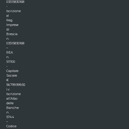
03515830168
-
Iscrizione
al
Reg.
Imprese
di
Brescia
n.
03515830168
–
REA
n.
511100
-
Capitale
Sociale
€
56.799.999,92
i.v.
Iscrizione
all’Albo
delle
Banche
n.
5744
–
Codice