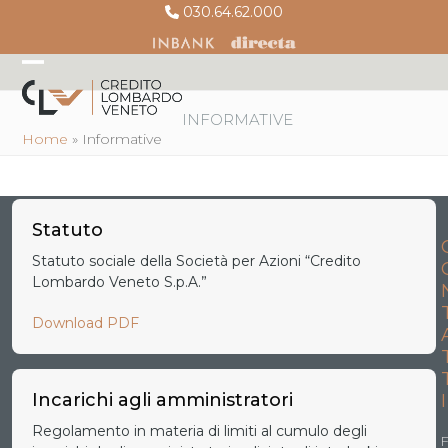
Skip
030.64.62.000
to
content
Open
Close
mobile
mobile
INFORMATIVE
Home
»
Informative
menu
menu
Statuto
Statuto sociale della Società per Azioni “Credito
Lombardo Veneto S.p.A.”
Download PDF
Incarichi agli amministratori
I
Regolamento in materia di limiti al cumulo degli
F