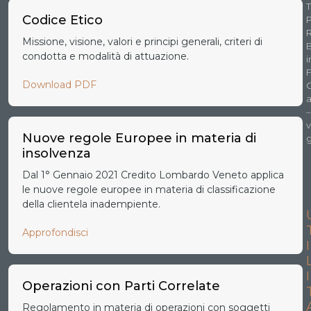
T
Codice Etico
P
Missione, visione, valori e principi generali, criteri di
condotta e modalità di attuazione.
i
F
Download PDF
a
–
v
Nuove regole Europee in materia di
g
insolvenza
Dal 1° Gennaio 2021 Credito Lombardo Veneto applica
le nuove regole europee in materia di classificazione
della clientela inadempiente.
Approfondisci
I
I
Operazioni con Parti Correlate
Regolamento in materia di operazioni con soggetti