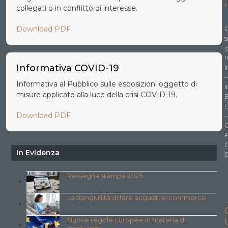
’
collegati o in conflitto di interesse.
Download PDF
C
s
r
Informativa COVID-19
I
–
Informativa al Pubblico sulle esposizioni oggetto di
I
misure applicate alla luce della crisi COVID-19.
D
Download PDF
–
O
In Evidenza
Rassegna stampa 2025
14 Gennaio 2026
La tranquillità di fare acquisti e-commerce
14 Febbraio 2023
Nuove regole Europee in materia di