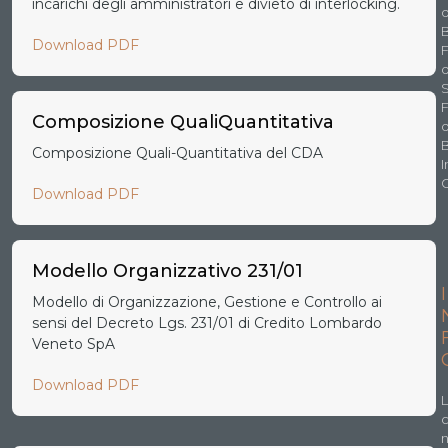
incarichi degli amministratori e divieto di interlocking.
d
B
Download PDF
F
d
F
Composizione QualiQuantitativa
d
Composizione Quali-Quantitativa del CDA
I
Download PDF
Modello Organizzativo 231/01
I
Modello di Organizzazione, Gestione e Controllo ai
sensi del Decreto Lgs. 231/01 di Credito Lombardo
Veneto SpA
Download PDF
L
n