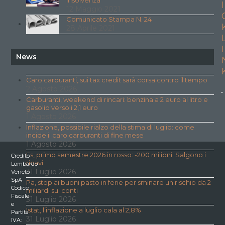
insolvenza
I
12 Maggio 2021
Comunicato Stampa N. 24
28 Aprile 2021
I
News
Caro carburanti, sui tax credit sarà corsa contro il tempo
2 Agosto 2026
Carburanti, weekend di rincari: benzina a 2 euro al litro e
gasolio verso i 2,1 euro
1 Agosto 2026
Inflazione, possibile rialzo della stima di luglio: come
incide il caro carburanti di fine mese
1 Agosto 2026
Fs, primo semestre 2026 in rosso: -200 milioni. Salgono i
Credito
ricavi
Lombardo
31 Luglio 2026
Veneto
SpA
Pa, stop ai buoni pasto in ferie per sminare un rischio da 2
Codice
miliardi sui conti
Fiscale
31 Luglio 2026
e
Istat, l’inflazione a luglio cala al 2,8%
Partita
31 Luglio 2026
IVA: