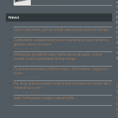
n
28 Aprile 2021
T
P
News
i
Caro carburanti, sui tax credit sarà corsa contro il tempo
F
2 Agosto 2026
Carburanti, weekend di rincari: benzina a 2 euro al litro e
a
gasolio verso i 2,1 euro
–
1 Agosto 2026
v
Inflazione, possibile rialzo della stima di luglio: come
g
incide il caro carburanti di fine mese
1 Agosto 2026
Fs, primo semestre 2026 in rosso: -200 milioni. Salgono i
ricavi
31 Luglio 2026
Pa, stop ai buoni pasto in ferie per sminare un rischio da 2
miliardi sui conti
31 Luglio 2026
I
Istat, l’inflazione a luglio cala al 2,8%
31 Luglio 2026
I