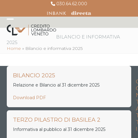
Skip
030.64.62.000
to
content
Open
Close
mobile
mobile
BILANCIO E INFORMATIVA
2025
menu
menu
Home
»
Bilancio e informativa 2025
BILANCIO 2025
Relazione e Bilancio al 31 dicembre 2025
Download PDF
TERZO PILASTRO DI BASILEA 2
I
Informativa al pubblico al 31 dicembre 2025