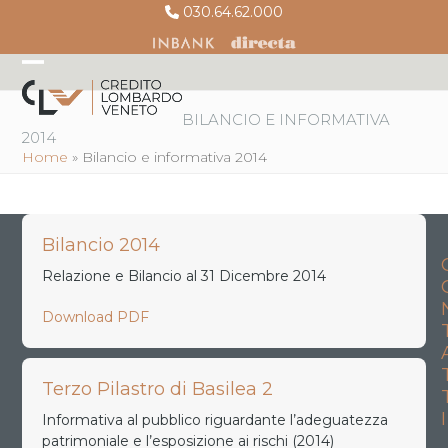
Skip
030.64.62.000
to
content
Open
Close
mobile
mobile
BILANCIO E INFORMATIVA
2014
menu
menu
Home
»
Bilancio e informativa 2014
Bilancio 2014
Relazione e Bilancio al 31 Dicembre 2014
Download PDF
Terzo Pilastro di Basilea 2
I
Informativa al pubblico riguardante l’adeguatezza
patrimoniale e l’esposizione ai rischi (2014)