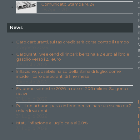
n
Comunicato Stampa N. 24
T
28 Aprile 2021
P
News
i
F
Caro carburanti, sui tax credit sarà corsa contro il tempo
2 Agosto 2026
a
Carburanti, weekend di rincari: benzina a 2 euro al litro e
–
gasolio verso i 2,1 euro
v
1 Agosto 2026
g
Inflazione, possibile rialzo della stima di luglio: come
incide il caro carburanti di fine mese
1 Agosto 2026
Fs, primo semestre 2026 in rosso: -200 milioni. Salgono i
ricavi
31 Luglio 2026
Pa, stop ai buoni pasto in ferie per sminare un rischio da 2
miliardi sui conti
I
31 Luglio 2026
Istat, l’inflazione a luglio cala al 2,8%
31 Luglio 2026
I