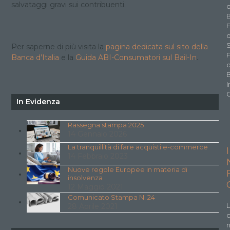
salvataggi gravi sui contribuenti.
d
B
F
d
Per saperne di più visita la
pagina dedicata sul sito della
F
Banca d’Italia
e la
Guida ABI-Consumatori sul Bail-In
.
d
I
In Evidenza
Rassegna stampa 2025
14 Gennaio 2026
La tranquillità di fare acquisti e-commerce
I
14 Febbraio 2023
Nuove regole Europee in materia di
insolvenza
12 Maggio 2021
Comunicato Stampa N. 24
L
28 Aprile 2021
n